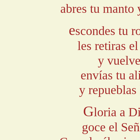
abres tu manto 
e
scondes tu ro
les retiras e
y vuelve
envías tu al
y repueblas l
G
loria a D
goce el Señ