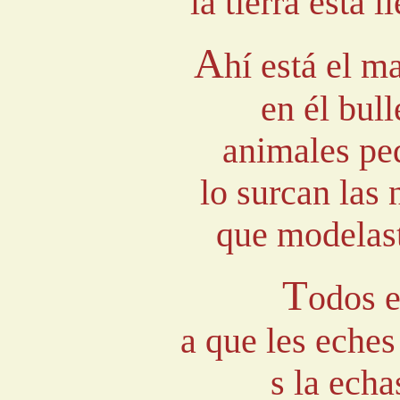
la tierra está l
A
hí está el m
en él bul
animales pe
lo surcan las 
que modelast
T
odos e
a que les eche
s la echa