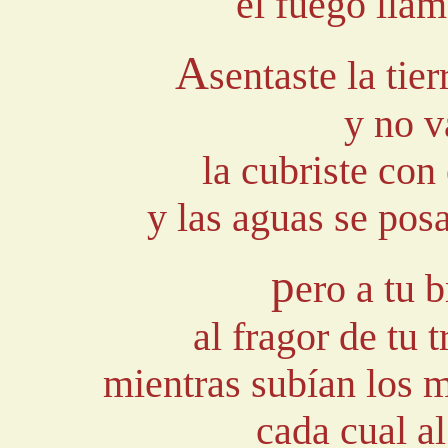
el fuego llam
A
sentaste la tie
y no v
la cubriste con
y las aguas se pos
p
ero a tu 
al fragor de tu 
mientras subían los m
cada cual a