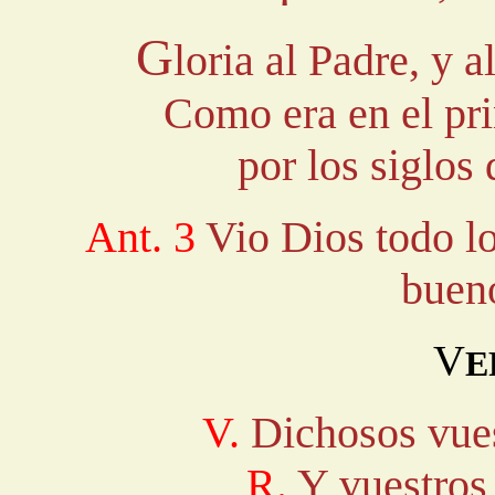
G
loria al Padre, y a
Como era en el pri
por los siglos
Ant. 3
Vio Dios todo l
bueno
V
E
V.
Dichosos vues
R.
Y vuestros