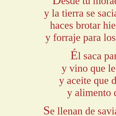
esde tu mora
y la tierra se sac
haces brotar hi
y forraje para lo
É
l saca pa
y vino que le
y aceite que d
y alimento 
S
e llenan de savi