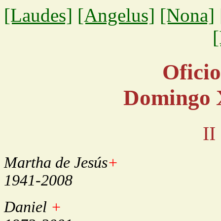
[Laudes]
[Angelus]
[Nona]
[
Oficio
Domingo 
II
Martha de Jesús
+
1941-2008
Daniel
+