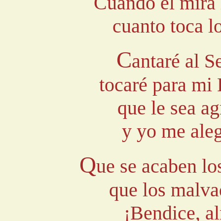
Cuando él mira l
cuanto toca l
C
antaré al S
tocaré para mi 
que le sea a
y yo me aleg
Q
ue se acaben los
que los malva
¡Bendice, a