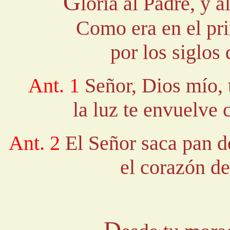
G
loria al Padre, y a
Como era en el pri
por los siglos
Ant. 1
Señor, Dios mío, 
la luz te envuelve
Ant. 2
El Señor saca pan d
el corazón d
D