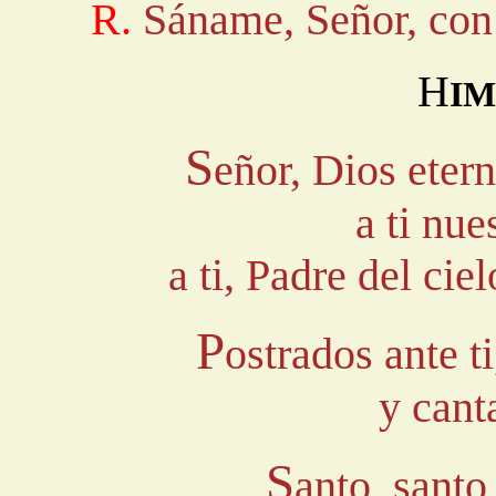
R.
Sáname, Señor, con 
H
IM
S
eñor, Dios etern
a ti nue
a ti, Padre del cie
P
ostrados ante t
y cant
S
anto, santo