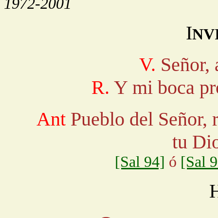
1972-2001
I
NV
V.
Señor, 
R.
Y mi boca pr
Ant
Pueblo del Señor, r
tu Di
[Sal 94]
ó
[Sal 