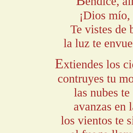
B
endice, a
¡Dios mío,
Te vistes de 
la luz te env
E
xtiendes los c
contruyes tu mo
las nubes te
avanzas en l
los vientos te 