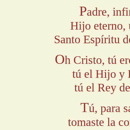
P
adre, inf
Hijo eterno,
Santo Espíritu 
O
h Cristo, tú er
tú el Hijo y
tú el Rey de
T
ú, para 
tomaste la c