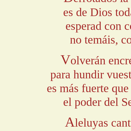
es de Dios toda
esperad con c
no temáis, co
V
olverán encr
para hundir vuest
es más fuerte que
el poder del S
A
leluyas can