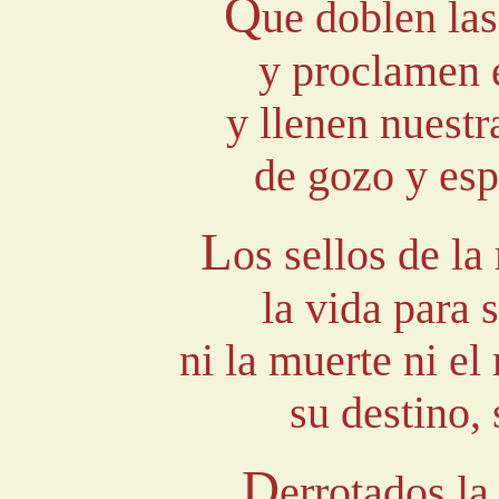
Q
ue doblen la
y proclamen e
y llenen nuestr
de gozo y esp
L
os sellos de la
la vida para 
ni la muerte ni e
su destino,
D
errotados la