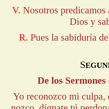
V.
Nosotros predicamos a
Dios y sa
R.
Pues la sabiduría d
S
EGUN
De los Sermones 
Yo reconozco mi culpa, d
nozco, dígnate tú perdo