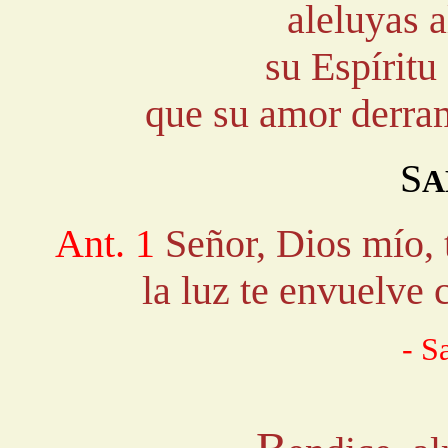
aleluyas a
su Espíritu
que su amor derra
S
A
Ant. 1
Señor, Dios mío, 
la luz te envuelve
- S