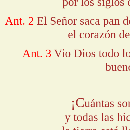
por los siglos
Ant. 2
El Señor saca pan d
el corazón d
Ant. 3
Vio Dios todo l
bueno
¡C
uántas so
y todas las hi