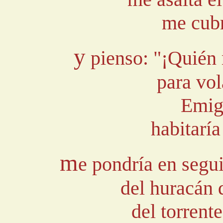
me cubr
y
pienso: "¡Quién 
para vo
Emigr
habitaría
m
e pondría en segui
del huracán 
del torrent