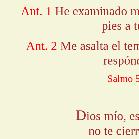
Ant. 1
He examinado mi
pies a 
Ant. 2
Me asalta el tem
respón
Salmo 5
D
ios mío, e
no te cier