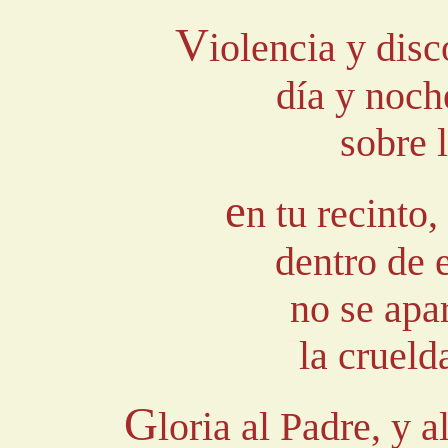
V
iolencia y disc
día y noch
sobre 
e
n tu recinto,
dentro de 
no se apa
la crueld
G
loria al Padre, y a