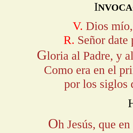
I
NVOCAC
V.
Dios mío, 
R.
Señor date 
G
loria al Padre, y a
Como era en el pri
por los siglos
O
h Jesús, que en