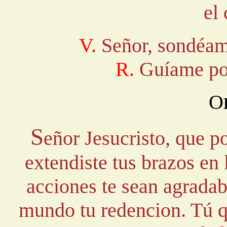
el
V.
Señor, sondéam
R.
Guíame por
O
S
eñor Jesucristo, que p
extendiste tus brazos en 
acciones te sean agradab
mundo tu redencion. Tú qu