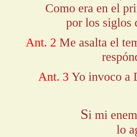
Como era en el pri
por los siglos
Ant. 2
Me asalta el tem
respón
Ant. 3
Yo invoco a D
S
i mi enem
lo a