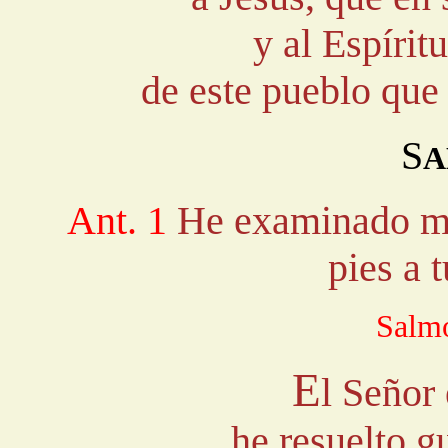
y al Espírit
de este pueblo que 
S
A
Ant. 1
He examinado mi
pies a 
Salmo
E
l Señor
he resuelto g