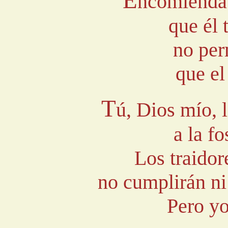
ncomienda 
que él 
no per
que el
T
ú, Dios mío, l
a la f
Los traidor
no cumplirán ni
Pero yo