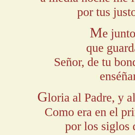
por tus jus
M
e junto
que guard
Señor, de tu bond
enséña
G
loria al Padre, y a
Como era en el pri
por los siglos