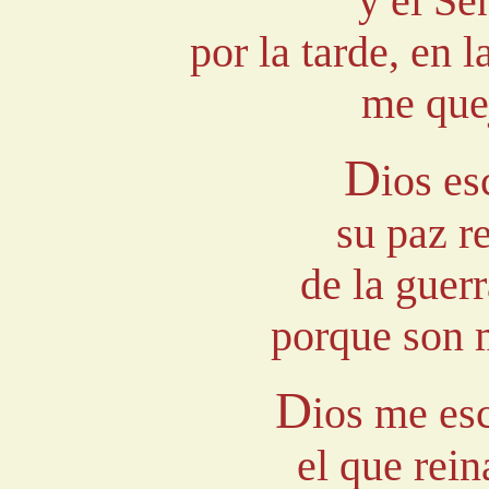
y el Se
por la tarde, en 
me que
D
ios e
su paz r
de la guer
porque son 
D
ios me es
el que rei