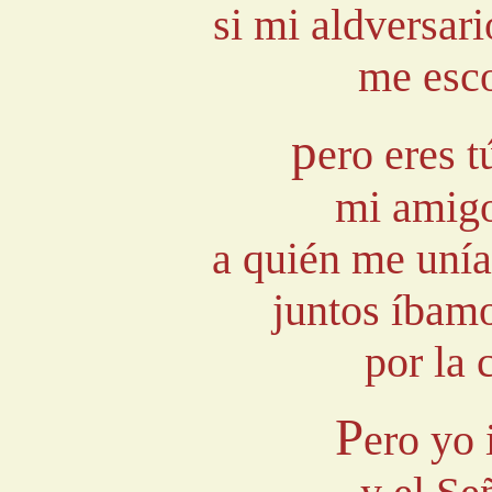
si mi aldversari
me esco
p
ero eres 
mi amigo
a quién me unía
juntos íbamo
por la 
P
ero yo 