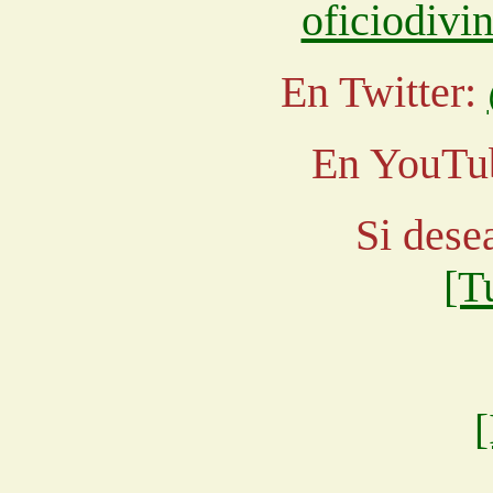
oficiodiv
En Twitter:
En YouTu
Si dese
[T
[