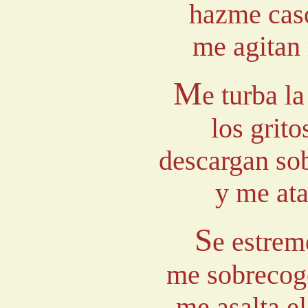
hazme cas
me agitan 
M
e turba l
los grit
descargan so
y me ata
S
e estrem
me sobrecoge
me asalta el