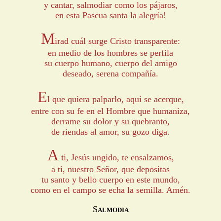
y cantar, salmodiar como los pájaros,
en esta Pascua santa la alegría!
M
irad cuál surge Cristo transparente:
en medio de los hombres se perfila
su cuerpo humano, cuerpo del amigo
deseado, serena compañía.
E
l que quiera palparlo, aquí se acerque,
entre con su fe en el Hombre que humaniza,
derrame su dolor y su quebranto,
de riendas al amor, su gozo diga.
A
ti, Jesús ungido, te ensalzamos,
a ti, nuestro Señor, que depositas
tu santo y bello cuerpo en este mundo,
como en el campo se echa la semilla. Amén.
S
ALMODIA