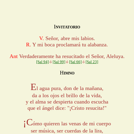
I
NVITATORIO
V.
Señor, abre mis labios.
R.
Y mi boca proclamará tu alabanza.
Ant
Verdaderamente ha resucitado el Señor, Aleluya.
[Sal 94]
ó
[Sal 99]
ó
[Sal 66]
ó
[Sal 23]
H
IMNO
E
l agua pura, don de la mañana,
da a los ojos el brillo de la vida,
y el alma se despierta cuando escucha
que el ángel dice: "¡Cristo resucita!"
¡C
ómo quieren las venas de mi cuerpo
ser música, ser cuerdas de la lira,