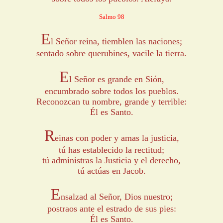
Salmo 98
E
l Señor reina, tiemblen las naciones;
sentado sobre querubines, vacile la tierra.
E
l Señor es grande en Sión,
encumbrado sobre todos los pueblos.
Reconozcan tu nombre, grande y terrible:
Él es Santo.
R
einas con poder y amas la justicia,
tú has establecido la rectitud;
tú administras la Justicia y el derecho,
tú actúas en Jacob.
E
nsalzad al Señor, Dios nuestro;
postraos ante el estrado de sus pies:
Él es Santo.