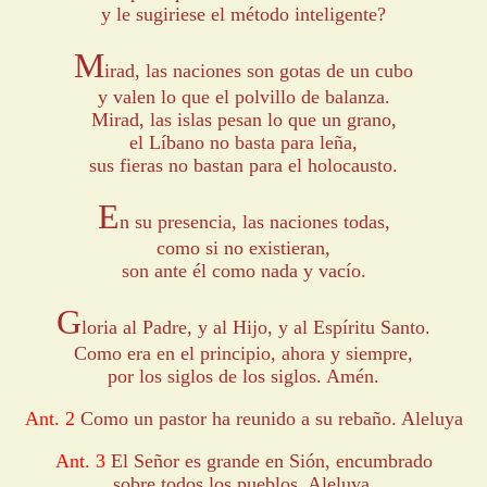
y le sugiriese el método inteligente?
M
irad, las naciones son gotas de un cubo
y valen lo que el polvillo de balanza.
Mirad, las islas pesan lo que un grano,
el Líbano no basta para leña,
sus fieras no bastan para el holocausto.
E
n su presencia, las naciones todas,
como si no existieran,
son ante él como nada y vacío.
G
loria al Padre, y al Hijo, y al Espíritu Santo.
Como era en el principio, ahora y siempre,
por los siglos de los siglos. Amén.
Ant. 2
Como un pastor ha reunido a su rebaño. Aleluya
Ant. 3
El Señor es grande en Sión, encumbrado
sobre todos los pueblos. Aleluya.