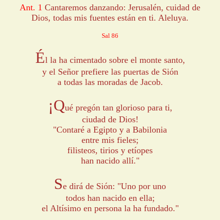
Ant. 1
Cantaremos danzando: Jerusalén, cuidad de
Dios, todas mis fuentes están en ti. Aleluya.
Sal 86
É
l la ha cimentado sobre el monte santo,
y el Señor prefiere las puertas de Sión
a todas las moradas de Jacob.
¡Q
ué pregón tan glorioso para ti,
ciudad de Dios!
"Contaré a Egipto y a Babilonia
entre mis fieles;
filisteos, tirios y etíopes
han nacido allí."
S
e dirá de Sión: "Uno por uno
todos han nacido en ella;
el Altísimo en persona la ha fundado."